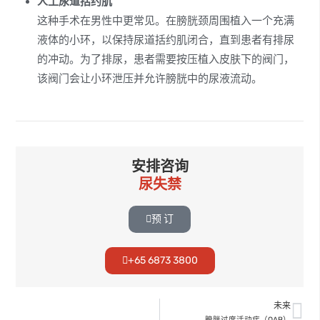
人工尿道括约肌
这种手术在男性中更常见。在膀胱颈周围植入一个充满
液体的小环，以保持尿道括约肌闭合，直到患者有排尿
的冲动。为了排尿，患者需要按压植入皮肤下的阀门，
该阀门会让小环泄压并允许膀胱中的尿液流动。
安排咨询
尿失禁
预 订
+65 6873 3800
未来
膀胱过度活动症（OAB）