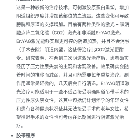
这是一种较新的治疗技术，可刺激胶原蛋白重塑，增加
阴道组织厚度并增加该部位的血流量。这些变化可导致
膀胱和尿道的支撑增加。目前有两种类型的激光 – 微消
融点阵二氧化碳（CO2）激光和非消融Er:YAG激光。
Er:YAG激光能够实现更可控的阴道加热，并且不会消融
（手术去除）阴道内壁，这使得治疗比CO2激光更耐
受。研究表明，在两到三次阴道激光治疗后，患者确实
经历了压力性尿失禁的主观和客观改善。效果确实会随
着时间的推移而减弱，并且可能需要每年重复治疗。副
作用通常是轻微的，几天后会自行消退。Er:YAG阴道激
光治疗可能适用于一些不适合接受明确阴道吊带手术的
压力性尿失禁女性。这其中包括仍计划怀孕的年轻女性
和患有各种健康状况使其无法接受手术的老年女性。希
望推迟手术的女性也可考虑在此期间进行阴道激光治
疗。
胶带程序