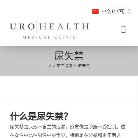
English
中文 (中国)
Bahasa Indonesi
关于我们
病症与治疗
媒 体
泌尿科动态
尿失禁
>
女性健康
>
尿失禁
什么是尿失禁？
尿失禁是尿液不自主的泄漏，感觉像是膀胱不受控制。这
在女性中比在男性中更常见，特别是在分娩和更年期之