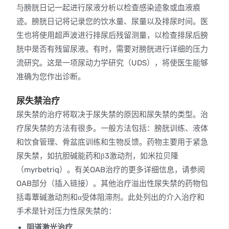
与膀胱日记一起进行尿液分析以检查感染迹象或血液痕
迹。膀胱日记将记录您的饮水量、尿量以及排尿时间。医
生也将使用超声波进行排尿后残留测量，以检查排尿后膀
胱中是否有残留尿液。有时，需要对膀胱进行详细的压力
流研究。这是一项尿动力学研究（UDS），将使医生能够
准确为您作出诊断。
尿失禁治疗
尿失禁的治疗将取决于尿失禁的原因和尿失禁的类型。治
疗尿失禁的方法有很多。一般方法包括：膀胱训练、液体
和饮食管理、骨盆底训练和生物反馈。药物主要用于紧急
尿失禁，如抗胆碱能药和β3激动剂，如米拉贝隆
（myrbetriq）。有关OAB治疗的更多详细信息，请参阅
OAB部分（插入链接）。其他治疗溢出性尿失禁的药物包
括毒蕈碱激动剂和α受体阻滞剂。此处列出的介入治疗和
手术是针对压力性尿失禁的：
阴道激光治疗